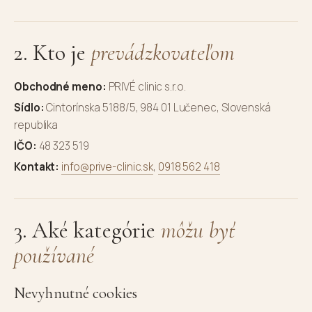
2. Kto je
prevádzkovateľom
Obchodné meno:
PRIVÉ clinic s.r.o.
Sídlo:
Cintorínska 5188/5, 984 01 Lučenec, Slovenská
republika
IČO:
48 323 519
Kontakt:
info@prive-clinic.sk
,
0918 562 418
3. Aké kategórie
môžu byť
používané
Nevyhnutné cookies