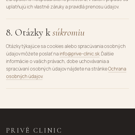
uplatňujú ich vlastné záruky a pravidlá prenosu údajov.
8. Otázky k
súkromiu
Otázky týkajúce sa cookies alebo spracúvania osobných
údajov môžete poslať na
info@prive-clinic.sk
. Ďalšie
informácie o vašich právach, dobe uchovávania a
spracúvaní osobných údajov nájdete na stránke
Ochrana
osobných údajov
.
PRIVÉ CLINIC