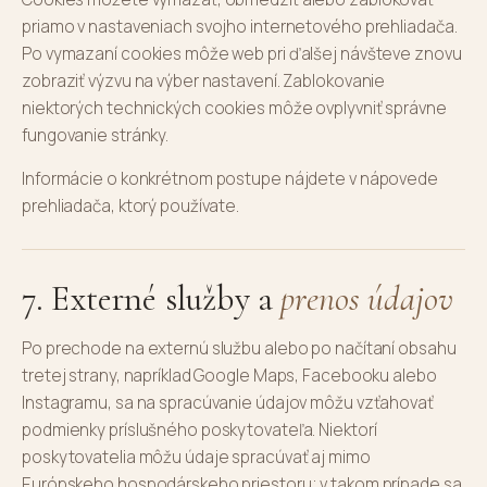
priamo v nastaveniach svojho internetového prehliadača.
Po vymazaní cookies môže web pri ďalšej návšteve znovu
zobraziť výzvu na výber nastavení. Zablokovanie
niektorých technických cookies môže ovplyvniť správne
fungovanie stránky.
Informácie o konkrétnom postupe nájdete v nápovede
prehliadača, ktorý používate.
7. Externé služby a
prenos údajov
Po prechode na externú službu alebo po načítaní obsahu
tretej strany, napríklad Google Maps, Facebooku alebo
Instagramu, sa na spracúvanie údajov môžu vzťahovať
podmienky príslušného poskytovateľa. Niektorí
poskytovatelia môžu údaje spracúvať aj mimo
Európskeho hospodárskeho priestoru; v takom prípade sa