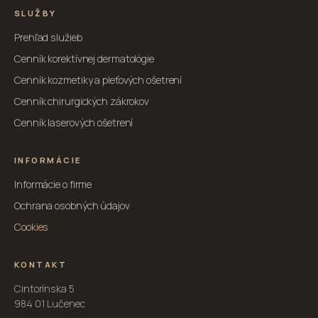
SLUŽBY
Prehľad služieb
Cenník korektívnej dermatológie
Cenník kozmetiky a pleťových ošetrení
Cenník chirurgických zákrokov
Cenník laserových ošetrení
INFORMÁCIE
Informácie o firme
Ochrana osobných údajov
Cookies
KONTAKT
Cintorínska 5
984 01 Lučenec