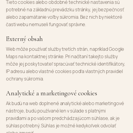
Tieto cookies alebo obdobné technické nastavenia sú
potrebné na základnú prevádzku stránky, jej bezpečnosť
alebo zapamätanie voľby súkromia. Bez nich by niektoré
časti webu nemuseli fungovať správne.
Externý obsah
Web môže používať služby tretích strán, napríklad Google
Maps na kontaktnej stránke. Pri načítaní takejto služby
môže jej poskytovateľ spracúvať technické identifikátory,
IP adresu alebo vlastné cookies podľa vlastných pravidiel
ochrany súkromia.
Analytické a marketingové cookies
Ak budú na web doplnené analytické alebo marketingové
nástroje, budú používané len v súlade s platnými
pravidlami a po vašom predchádzajúcom súhlase, ak je
súhlas potrebný. Súhlas je možné kedykoľvek odvolať